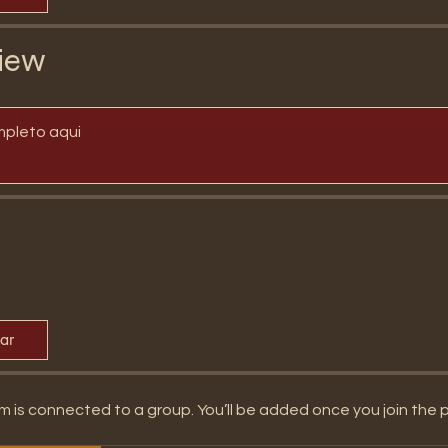
iew
mpleto aqui
par
m is connected to a group. You’ll be added once you join the 