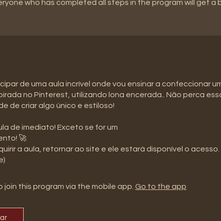
eryone who has completed all steps in the program will get a
cipar de uma aula incrível onde vou ensinar a confeccionar u
spirada no Pinterest, utilizando lona encerada.. Não perca ess
e de criar algo único e estiloso!
la de imediato! Exceto se for um
nto! 🚀
uirir a aula, retornar ao site e ele estará disponível o acesso.
e)
 join this program via the mobile app.
Go to the app
par