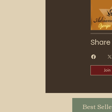
Share
Join
Best Sell