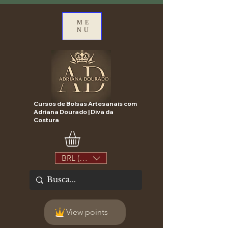
ME
NU
Cursos de Bolsas Artesanais com
Adriana Dourado | Diva da
Costura
BRL (R$)
View points