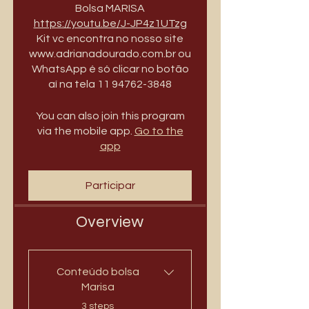
https://youtu.be/J-JP4z1UTzg
Kit vc encontra no nosso site
www.adrianadourado.com.br ou
WhatsApp é só clicar no botão
aí na tela 11 94762-3848
You can also join this program
via the mobile app.
Go to the
app
Participar
Overview
Conteúdo bolsa
Marisa
.
3 steps