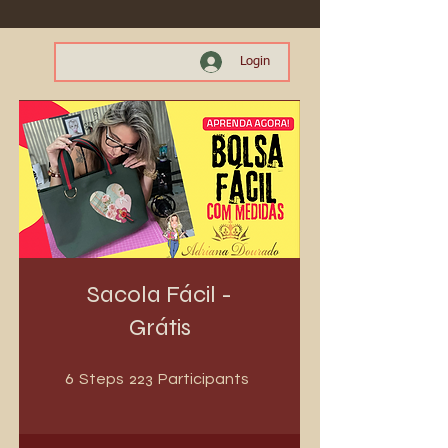
Login
Sacola Fácil -
Grátis
6 Steps
223 Participants
6
223
Steps
Participants