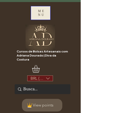
ME
NU
Cursos de Bolsas Artesanais com
Adriana Dourado | Diva da
Costura
BRL (R$)
View points