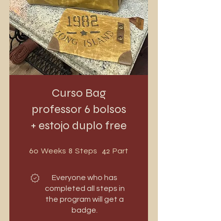
Curso Bag
professor 6 bolsos
+ estojo duplo free
60 Weeks
8 Steps
42 Participants
60
8
42
Weeks
Steps
Participants
Everyone who has
completed all steps in
the program will get a
badge.