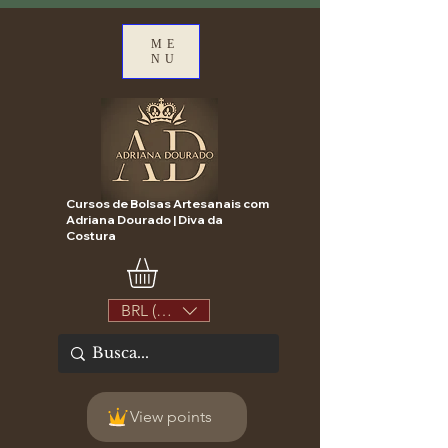
ME
NU
Cursos de Bolsas Artesanais com
Adriana Dourado | Diva da
Costura
BRL (R$)
View points