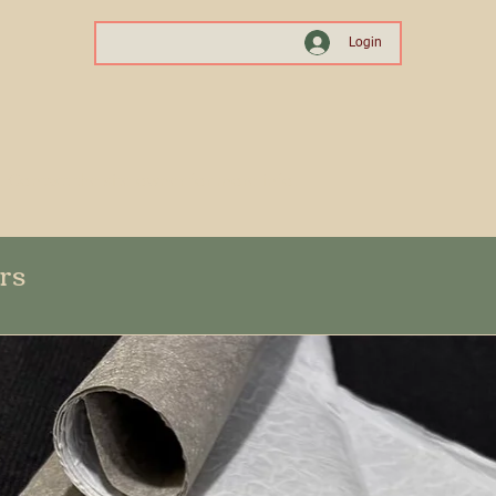
Login
. Contact the site owner for more info.
ers