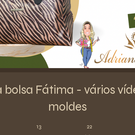
 bolsa Fátima - vários víd
moldes
13 Steps
22 Participants
13
22