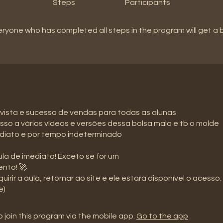
Steps
Participants
eryone who has completed all steps in the program will get a
 vista e sucesso de vendas para todas as alunas
sso a vários vídeos e versões dessa bolsa mala e tb o molde
diato e por tempo indeterminado
la de imediato! Exceto se for um
nto! 🚀
uirir a aula, retornar ao site e ele estará disponível o acesso.
e)
 join this program via the mobile app.
Go to the app