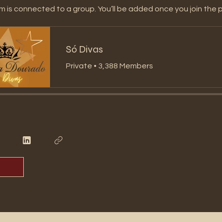
m is connected to a group. You’ll be added once you join the 
Só Divas
Private
•
3,388 Members