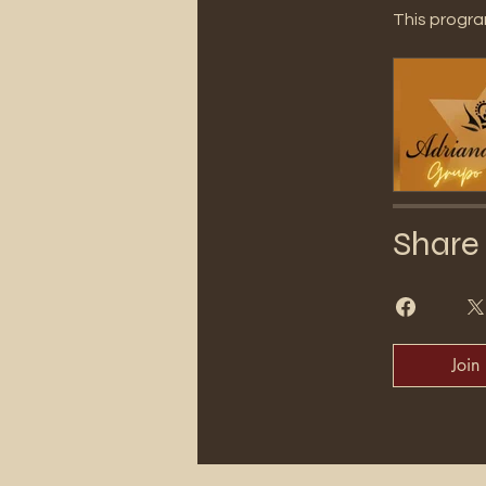
This progra
Share
Join