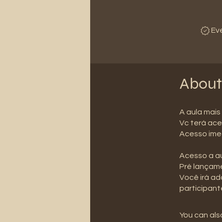
Ev
About
A aula mais
Vc terá ace
Acesso ime
Acesso a au
Pré lançame
Você irá adq
participant
You can also