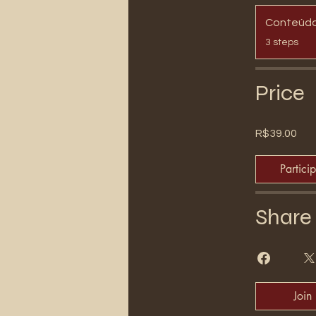
Conteúd
.
3 steps
Price
R$39.00
Partici
Share
Join