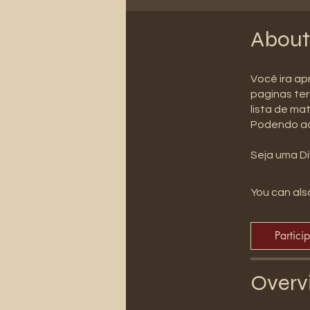
About
Você ira ap
paginas te
lista de mat
Podendo adq
Seja uma Di
You can also
Partici
Overv