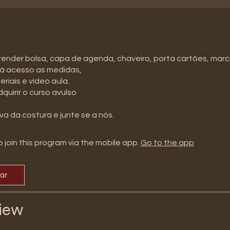
render bolsa, capa de agenda, chaveiro, porta cartões, mar
rá acesso as medidas,
eriais e vídeo aula.
uirir o curso avulso
va da costura e junte se a nós.
 join this program via the mobile app.
Go to the app
par
iew