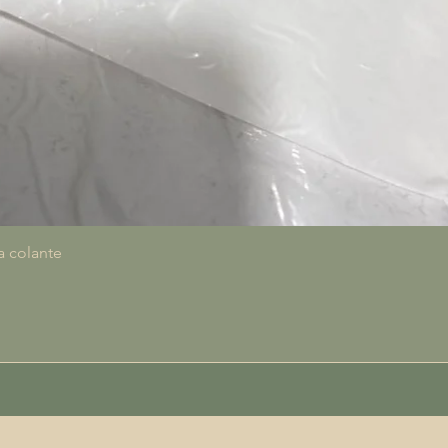
Quick View
a colante