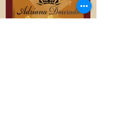
Só Divas
Private
•
3,389 Members
Share
Join