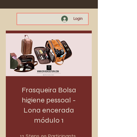
Login
Frasqueira Bolsa
higiene pessoal -
Lona encerada
módulo 1
12 Steps
99 Participants
12
99
Steps
Participants