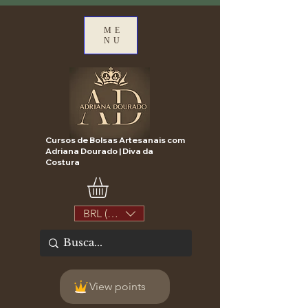
ME
NU
Cursos de Bolsas Artesanais com
Adriana Dourado | Diva da
Costura
BRL (R$)
View points