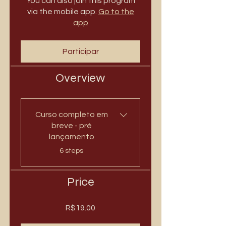
You can also join this program
via the mobile app.
Go to the
app
Participar
Overview
Curso completo em
breve - pré
lançamento
.
6 steps
Price
R$19.00