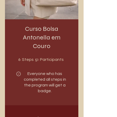
Curso Bolsa
Antonella em
Couro
6 Steps
51 Participants
6
51
Steps
Participants
Everyone who has
completed all steps in
the program will get a
badge.