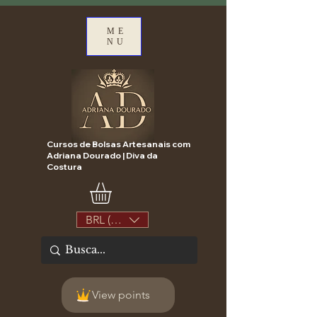
ME
NU
Cursos de Bolsas Artesanais com
Adriana Dourado | Diva da
Costura
BRL (R$)
View points