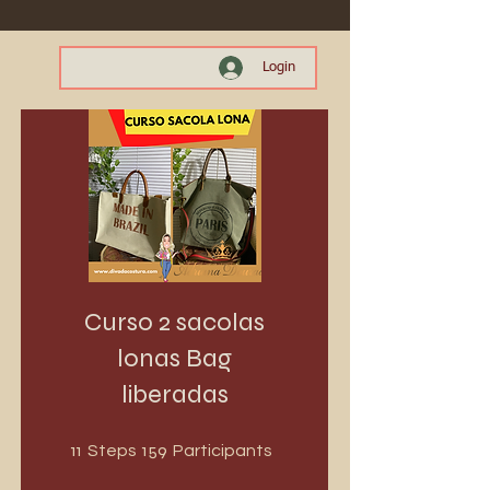
Login
Curso 2 sacolas
lonas Bag
liberadas
11 Steps
159 Participants
11
159
Steps
Participants