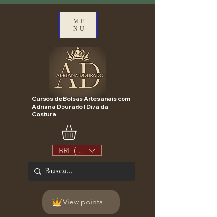
ME
NU
Cursos de Bolsas Artesanais com
Adriana Dourado | Diva da
Costura
BRL (R$)
View points