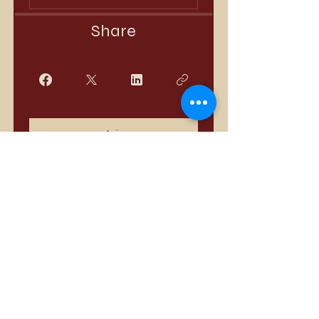
Share
Join
Best Sellers