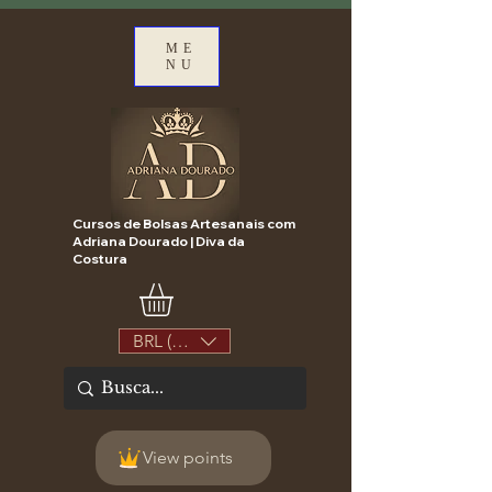
ME
NU
Cursos de Bolsas Artesanais com
Adriana Dourado | Diva da
Costura
BRL (R$)
View points