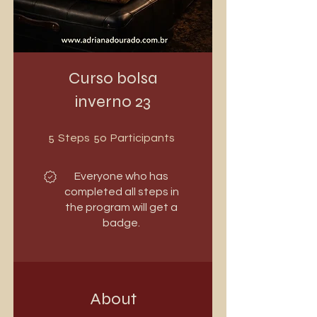
Curso bolsa
inverno 23
5 Steps
50 Participants
5
50
Steps
Participants
Everyone who has
completed all steps in
the program will get a
badge.
About