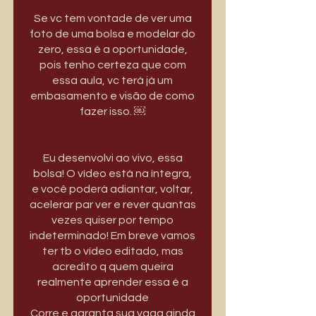
Se vc tem vontade de ver uma
foto de uma bolsa e modelar do
zero, essa é a oportunidade,
pois tenho certeza que com
essa aula, vc terá já um
embasamento e visão de como
fazer isso. ￼
Eu desenvolvi ao vivo, essa
bolsa! O vídeo está na íntegra,
e você poderá adiantar, voltar,
acelerar par ver e rever quantas
vezes quiser por tempo
indeterminado! Em breve vamos
ter tb o vídeo editado, mas
acredito q quem queira
realmente aprender essa é a
oportunidade
Corre e garanta sua vaga ainda