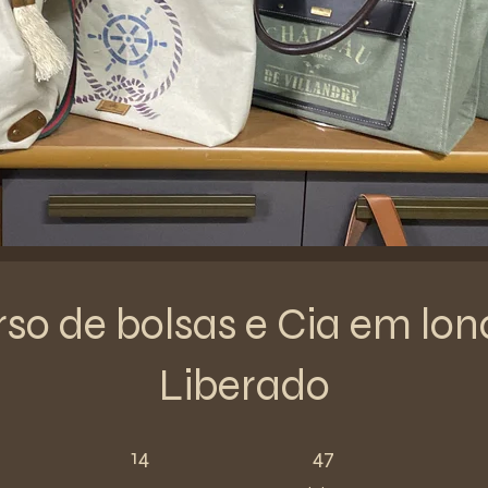
so de bolsas e Cia em lon
Liberado
14 Steps
47 Participants
14
47