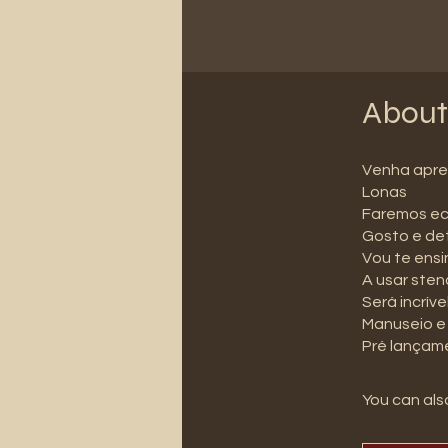
About
Venha apre
Lonas
Faremos ec
Gosto e det
Vou te ensi
A usar sten
Será incrív
Manuseio e
Pré lançam
You can also