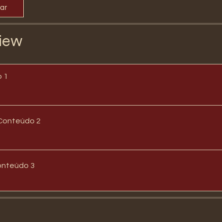
par
iew
 1
Conteúdo 2
onteúdo 3