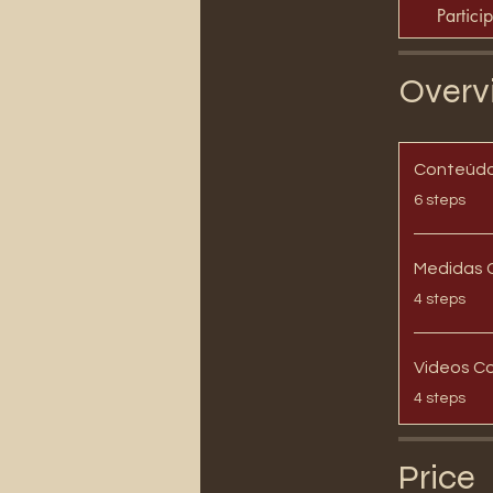
Partici
Overv
Conteúdo
.
6 steps
Medidas 
.
4 steps
Videos C
.
4 steps
Price