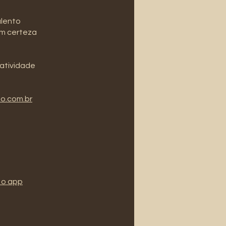
alento
om certeza
atividade
do.com.br
 o app