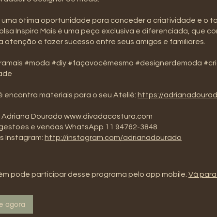
 uma ótima oportunidade para conceder a criatividade e o t
olsa Inspira Mais é uma peça exclusiva e diferenciada, que c
a atenção e fazer sucesso entre seus amigos e familiares.
iramais #moda #diy #façavocêmesmo #designerdemoda #cri
dade
ê encontra materiais para o seu Ateliê:
https://adrianadoura
 Adriana Dourado www.divadacostura.com
ugestoes e vendas WhatsApp 11 94762-3848
is Instagram:
http://instagram.com/adrianadourado
m pode participar desse programa pelo app mobile.
Vá para
se agora