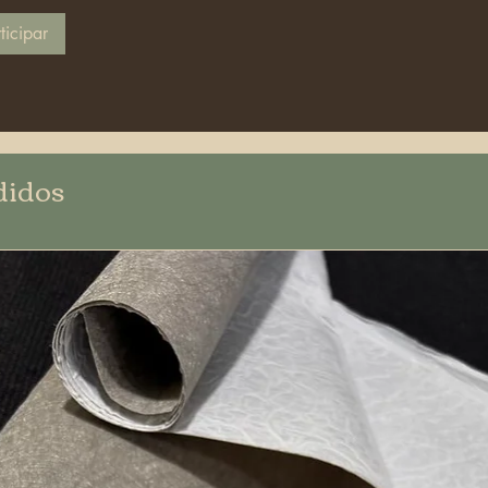
ticipar
didos