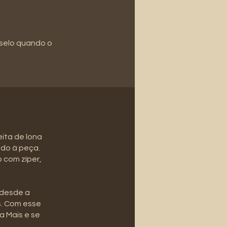
 selo quando o
eita de lona
ado à peça.
 com zíper,
 desde a
s. Com esse
a Mais e se