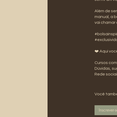
Além de ser
manual, a b
vai chamar 
#bolsainsp
#exclusivi
❤️ Aqui voc
Cursos com
Dúvidas, s
️Rede socia
Você també
Inscrever-