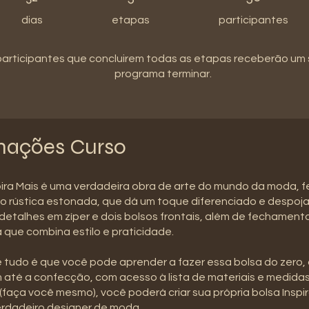
dias
etapas
participantes
participantes que concluirem todas as etapas receberão um
programa terminar.
mações Curso
pira Mais é uma verdadeira obra de arte do mundo da moda, f
o rústica estonada, que dá um toque diferenciado e despoj
detalhes em zíper e dois bolsos frontais, além de fechamento
 que combina estilo e praticidade.
 tudo é que você pode aprender a fazer essa bolsa do zero,
até a confecção, com acesso à lista de materiais e medida
 (faça você mesmo), você poderá criar sua própria bolsa Inspir
erdadeiro designer de moda.