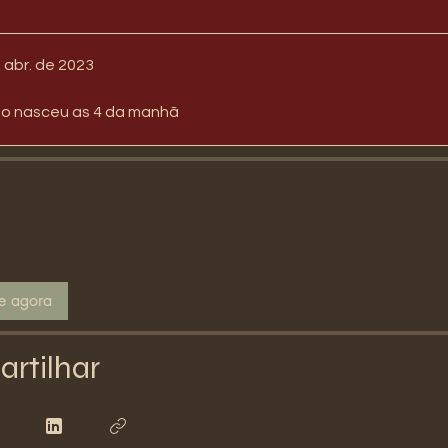
e abr. de 2023
to nasceu as 4 da manhã
se agora
rtilhar