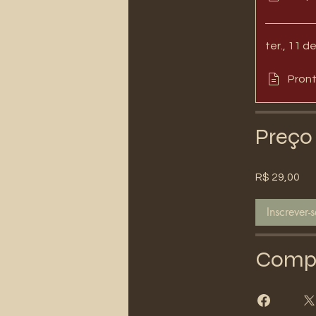
ter., 11 d
Pron
Preço
R$ 29,00
Inscrever-
Compa