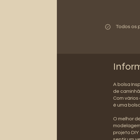
Todos os 
Infor
A bolsa Ins
de caminhã
Com vários 
é uma bolsa
O melhor de
modelagem 
projeto DIY
sentir um v