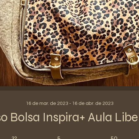
16 de mar. de 2023 - 16 de abr. de 2023
o Bolsa Inspira+ Aula Lib
32 dias
5 etapas
50 participantes
32
5
50