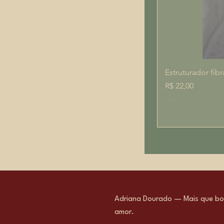
Estruturador fibr
Preço
R$ 22,00
Frete
Adriana Dourado — Mais que bol
amor.