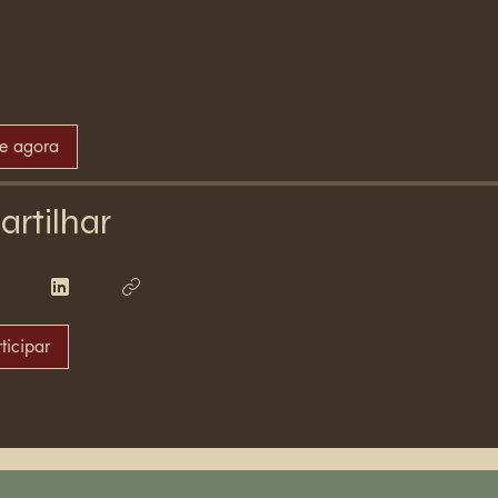
se agora
rtilhar
ticipar