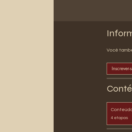
Infor
Você també
Inscrever-
Conté
Conteúd
.
4 etapas