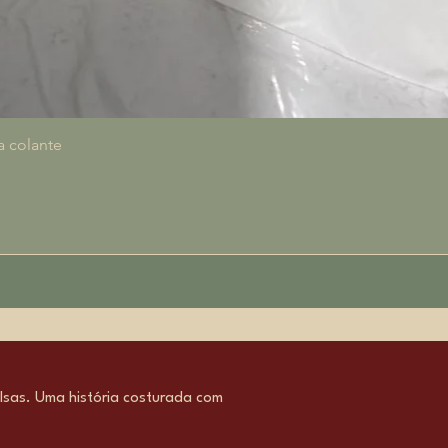
Visualização rápida
a colante
sas. Uma história costurada com