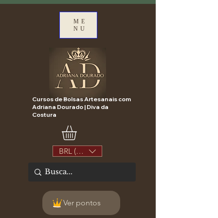
ME
NU
Cursos de Bolsas Artesanais com
Adriana Dourado | Diva da
Costura
BRL (R$)
Ver pontos