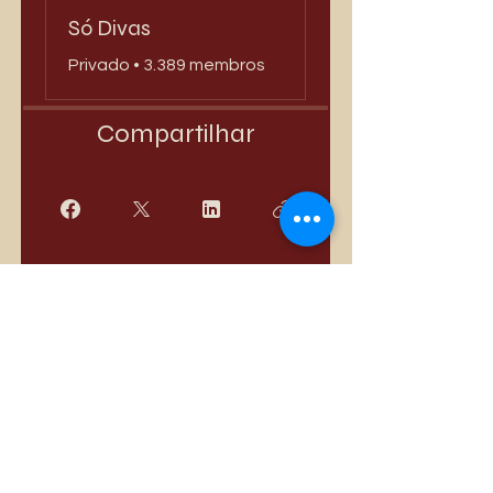
Só Divas
Privado
•
3.389 membros
Compartilhar
Quero Participar
Mais vendidos