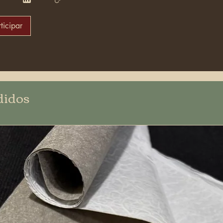
ticipar
didos