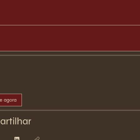
se agora
rtilhar