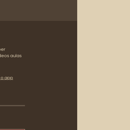
per
deos aulas
 o app