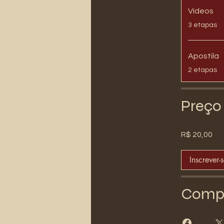
Vídeos
.
3 etapas
Apostila
.
2 etapas
Preço
R$ 20,00
Inscrever-
Compa