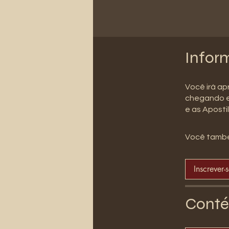
Infor
Você irá ap
chegando e
e as Aposti
Você també
Inscrever-
Conté