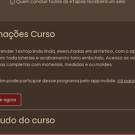
Quem concluir todas as etapas receberá um selo.
mações Curso
render 1estojo lindo linda, executadas em sintético, com o zí
m toda laterais e acabamento forro embutido, Acesso as ví
las completas com materiais, medidas e ou moldes.
m pode participar desse programa pelo app mobile.
Vá para
se agora
udo do curso