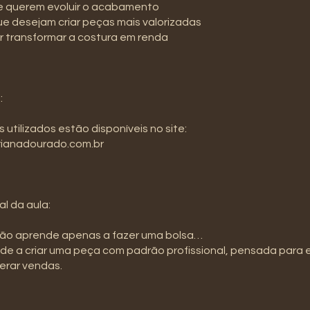
ue querem evoluir o acabamento
ue desejam criar peças mais valorizadas
r transformar a costura em renda
:
 utilizados estão disponíveis no site:
ianadourado.com.br
al da aula:
não aprende apenas a fazer uma bolsa…
de a criar uma peça com padrão profissional, pensada para 
gerar vendas.