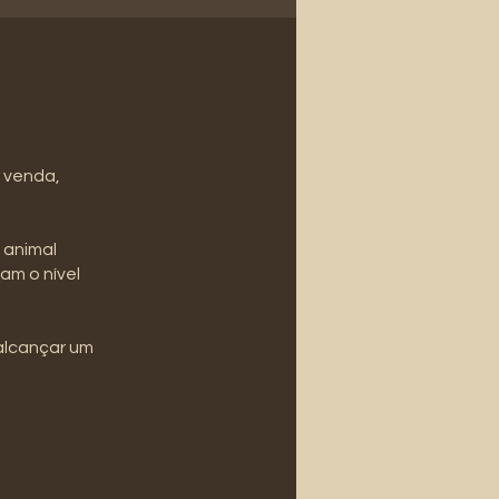
 venda,
 animal
am o nível
alcançar um