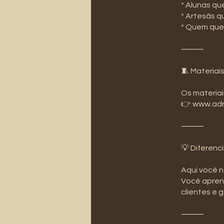
* Alunas q
* Artesãs q
* Quem que
⸻
🧵 Materiais
Os materiais
👉 www.adr
⸻
💡 Diferenci
Aqui você 
Você apren
clientes e 
⸻