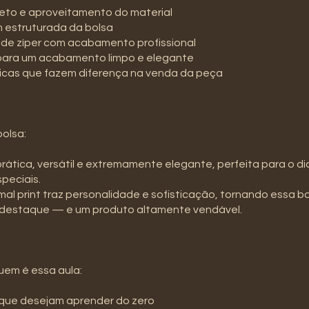
reto e aproveitamento do material
 estruturada da bolsa
 de zíper com acabamento profissional
 para um acabamento limpo e elegante
ticas que fazem diferença na venda da peça
bolsa:
ática, versátil e extremamente elegante, perfeita para o dia
peciais.
imal print traz personalidade e sofisticação, tornando essa b
 destaque — e um produto altamente vendável.
quem é essa aula:
s que desejam aprender do zero