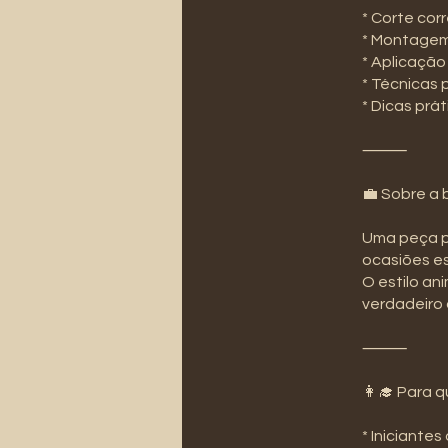
* Corte cor
* Montagem
* Aplicação
* Técnicas
* Dicas prá
⸻
💼 Sobre a 
Uma peça pr
ocasiões es
O estilo an
verdadeiro
⸻
👩‍🎓 Para 
* Iniciante