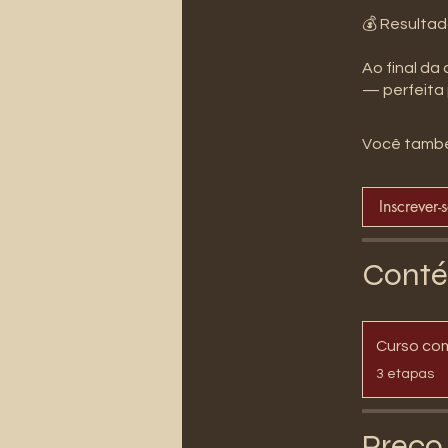
💰 Resultad
Ao final da
— perfeita 
Você també
Inscrever-
Conté
Curso co
.
3 etapas
Preço