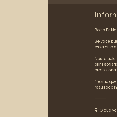
Infor
Bolsa Estil
Se você bus
essa aula é
Nesta aula 
print sofis
profissiona
Mesmo que 
resultado 
⸻
🎯 O que vo