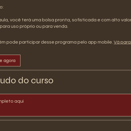
o:
 aula, você terá uma bolsa pronta, sofisticada e com alto val
para uso próprio ou para venda.
m pode participar desse programa pelo app mobile.
Vá para
se agora
udo do curso
mpleto aqui