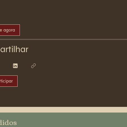
se agora
rtilhar
ticipar
didos