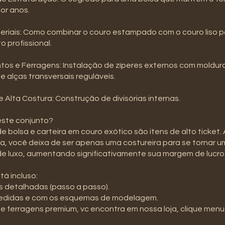
or anos.
teriais: Como combinar o couro estampado com o couro liso 
 profissional.
os e Ferragens: Instalação de zíperes externos com moldura
 e alças transversais reguláveis.
de Alta Costura: Construção de divisórias internas.
este conjunto?
e bolsa e carteira em couro exótico são itens de alto ticket.
a, você deixa de ser apenas uma costureira para se tornar 
de luxo, aumentando significativamente sua margem de lucro
tá incluso:
s detalhadas (passo a passo).
medidas e com os esquemas de modelagem.
 e ferragens premium, vc encontra em nossa loja, clique menu