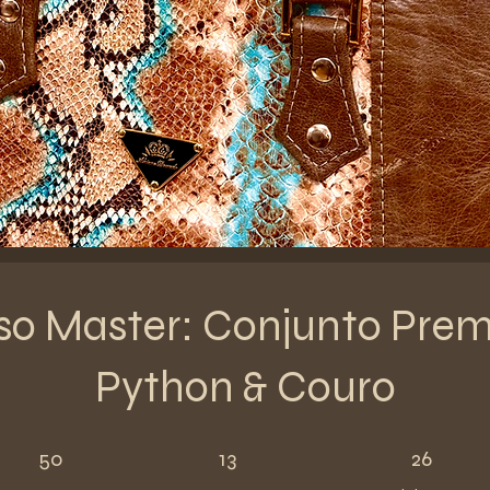
so Master: Conjunto Pre
Python & Couro
50 semanas
13 etapas
26 participantes
50
13
26