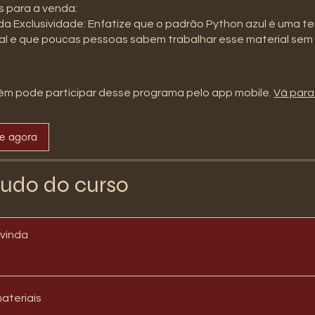
s para a venda:
 da Exclusividade: Enfatize que o padrão Python azul é uma t
al e que poucas pessoas sabem trabalhar esse material sem 
m pode participar desse programa pelo app mobile.
Vá para
se agora
udo do curso
vinda
materiais