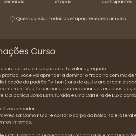
semanas
etapas
participantes
Quem concluir todas as etapas receberá um selo.
mações Curso
couro de luxo em peças de alto valor agregado.
 prático, você vai aprender a dominar o trabalho com mix de 
fisticação do padrão Python (tons de azul e areia) com a so
imo marrom. Vou te ensinar a confeccionar do zero duas peça
eis: a icônica Bolsa Estruturada e uma Carteira de Luxo com
cê vai aprender:
 Precisa: Como riscar e cortar o corpo da bolsa, fole lateral 
ntos internos.
de Estruturação: O segredo para uma bolsa que mantém o fo