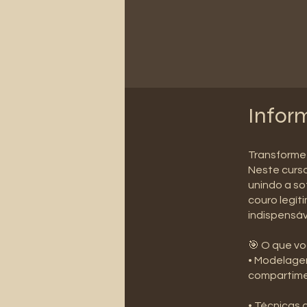
Infor
Transforme 
Neste curso
unindo a so
couro legít
indispensáv
🎯 O que vo
• Modelagem
compartime
• Técnicas 