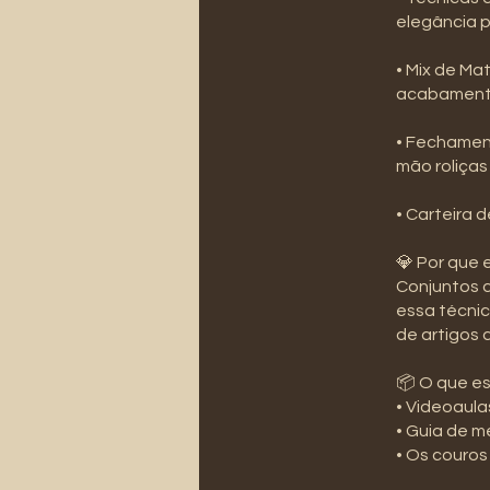
elegância p
• Mix de Ma
acabamento
• Fechament
mão roliças
• Carteira 
💎 Por que 
Conjuntos d
essa técnic
de artigos 
📦 O que es
• Videoaula
• Guia de 
• Os couros