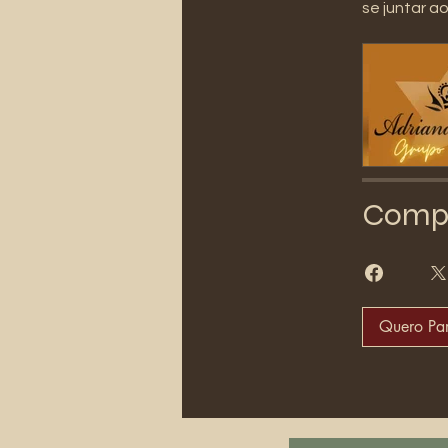
se juntar a
Compa
Quero Par