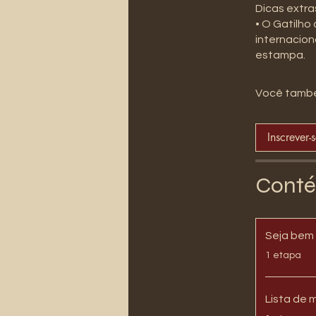
Dicas extra
• O Gatilho
internacion
Você també
Inscrever-
Conté
Seja bem 
.
1 etapa
Lista de 
.