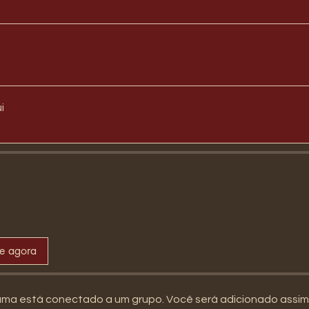
i
se agora
ama está conectado a um grupo. Você será adicionado assi