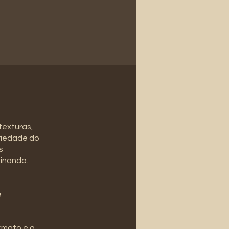
texturas,
briedade do
s
binando.
e
rmato e a