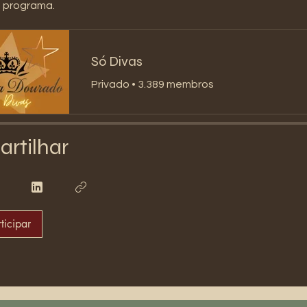
o programa.
Só Divas
Privado
•
3.389 membros
rtilhar
ticipar