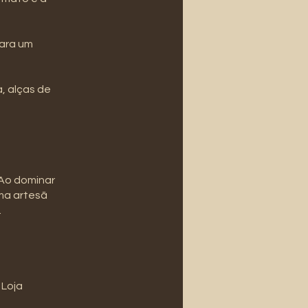
para um
, alças de
 Ao dominar
uma artesã
.
 Loja