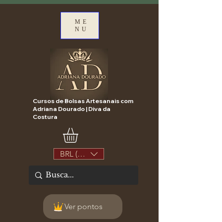
ME
NU
Cursos de Bolsas Artesanais com
Adriana Dourado | Diva da
Costura
BRL (R$)
Ver pontos