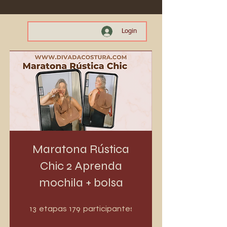
Login
Maratona Rústica
Chic 2 Aprenda
mochila + bolsa
13 etapas
179 participantes
13
179
etapas
participantes