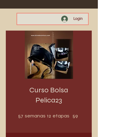
Login
Curso Bolsa
Pelica23
57 semanas
12 etapas
57
12
59
semanas
etapas
participantes