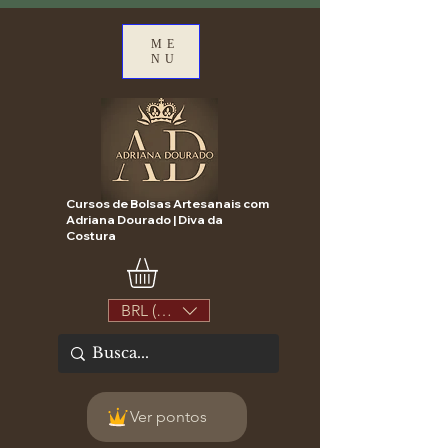
ME
NU
Cursos de Bolsas Artesanais com
Adriana Dourado | Diva da
Costura
BRL (R$)
Ver pontos