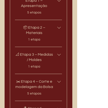
Etapa 1 –
Apresentação
.
5 etapas
📦 Etapa 2 –
Materiais
.
1 etapa
📐 Etapa 3 – Medidas
/ Moldes
.
1 etapa
✂️ Etapa 4 – Corte e
modelagem da Bolsa
.
5 etapas