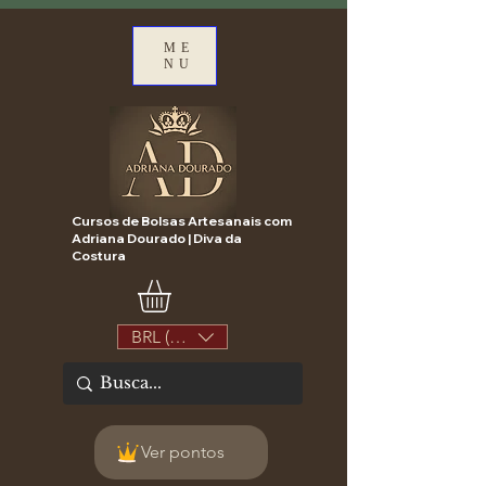
ME
NU
Cursos de Bolsas Artesanais com
Adriana Dourado | Diva da
Costura
BRL (R$)
Ver pontos