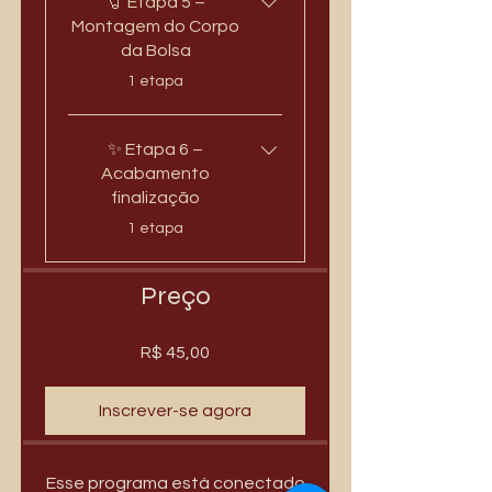
🧷 Etapa 5 –
Montagem do Corpo
da Bolsa
.
1 etapa
✨ Etapa 6 –
Acabamento
finalização
.
1 etapa
Preço
R$ 45,00
Inscrever-se agora
Esse programa está conectado