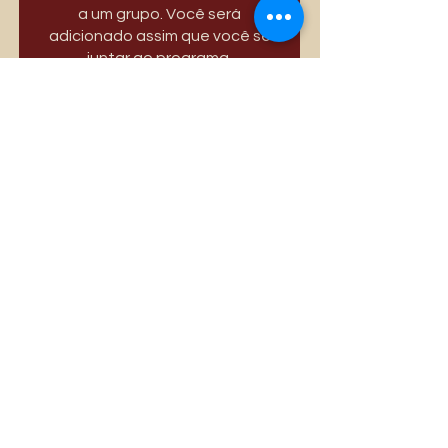
a um grupo. Você será
adicionado assim que você se
juntar ao programa.
Só Divas
Privado
•
3.389 membros
Compartilhar