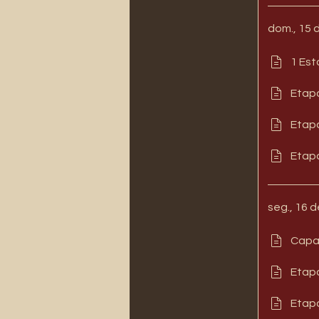
dom., 15 
1 Est
Etapa
Etapa
Etapa
seg., 16 d
Capa 
Etapa
Etapa