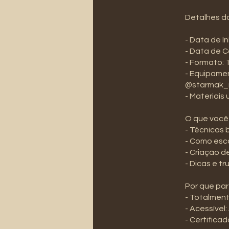
Detalhes do
- Data de I
- Data de 
- Formato: 
- Equipame
@starmak_
- Materiais
O que você
- Técnicas
- Como esco
- Criação d
- Dicas e t
Por que par
- Totalment
- Acessível
- Certifica