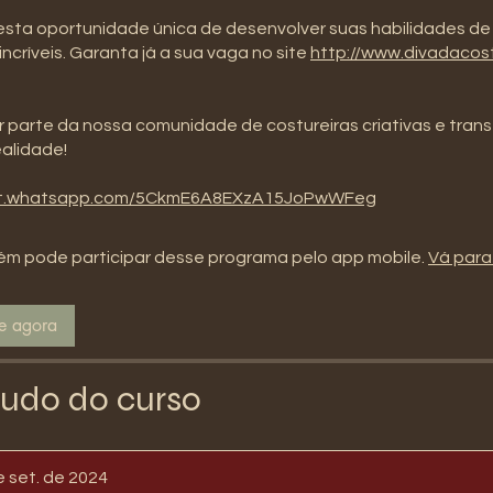
sta oportunidade única de desenvolver suas habilidades de
incríveis. Garanta já a sua vaga no site
http://www.divadacos
 parte da nossa comunidade de costureiras criativas e tran
ealidade!
hat.whatsapp.com/5CkmE6A8EXzA15JoPwWFeg
m pode participar desse programa pelo app mobile.
Vá para
se agora
udo do curso
e set. de 2024