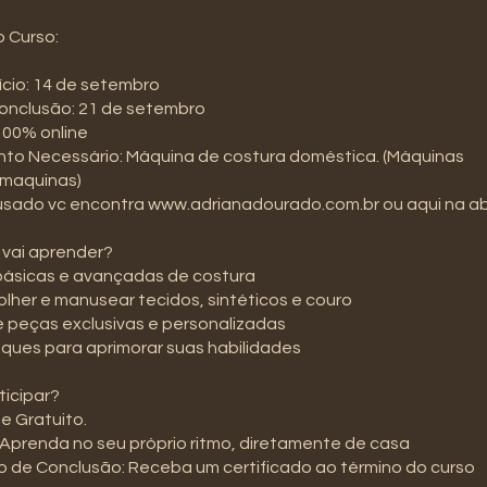
 Curso:
nício: 14 de setembro
Conclusão: 21 de setembro
100% online
nto Necessário: Máquina de costura doméstica. (Máquinas
maquinas)
 usado vc encontra www.adrianadourado.com.br ou aqui na ab
 vai aprender?
 básicas e avançadas de costura
lher e manusear tecidos, sintéticos e couro
e peças exclusivas e personalizadas
ruques para aprimorar suas habilidades
ticipar?
e Gratuito.
: Aprenda no seu próprio ritmo, diretamente de casa
do de Conclusão: Receba um certificado ao término do curso