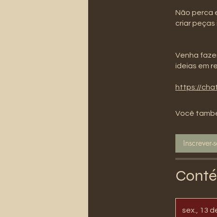
Não perca e
criar peças 
Venha fazer
ideias em r
https://c
Você també
Inscrever-
Conté
sex., 13 d