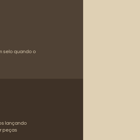
m selo quando o
mos lançando
ar peças