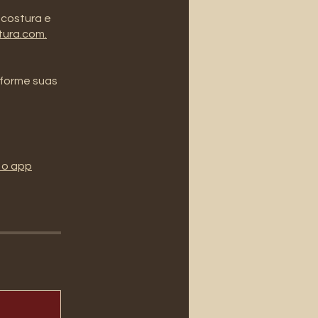
 costura e
tura.com.
sforme suas
 o app