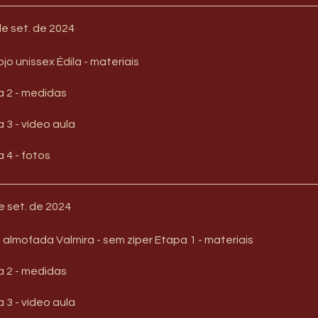
de set. de 2024
ojo unissex Édila - materiais
 2 - medidas
 3 - vídeo aula
 4 - fotos
e set. de 2024
almofada Valmira - sem zíper Etapa 1 - materiais
 2 - medidas
 3 - vídeo aula