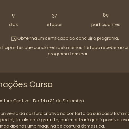
9 dias
37 etapas
89 participantes
9
37
89
dias
etapas
participantes
Obtenha um certificado ao concluir o programa.
rticipantes que concluirem pelo menos 1 etapa receberão u
programa terminar.
mações Curso
stura Criativa - De 14 a 21 de Setembro
universo da costura criativa no conforto da sua casa! Esta
pecial, totalmente gratuito, que mostrará que é possível cri
izando apenas uma máquina de costura doméstica.