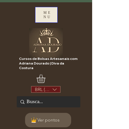
ME
NU
Cursos de Bolsas Artesanais com
Adriana Dourado | Diva da
Costura
BRL (R$)
Ver pontos