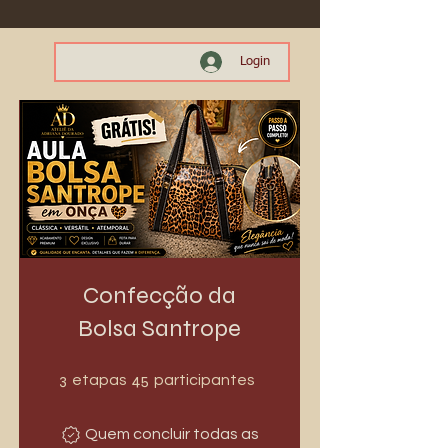
Login
Confecção da
Bolsa Santrope
3 etapas
45 participantes
3
45
etapas
participantes
Quem concluir todas as