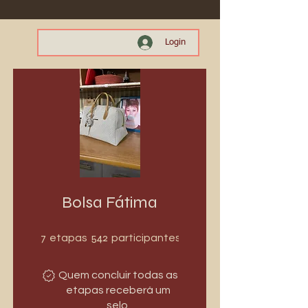
Login
Bolsa Fátima
7 etapas
542 participantes
7
542
etapas
participantes
Quem concluir todas as
etapas receberá um
selo.