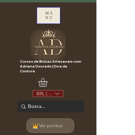
ME
NU
Cursos de Bolsas Artesanais com
Adriana Dourado | Diva da
Costura
BRL (R$)
Ver pontos