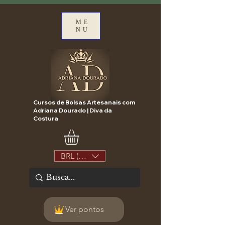
ME
NU
Cursos de Bolsas Artesanais com
Adriana Dourado | Diva da
Costura
BRL (R$)
Ver pontos