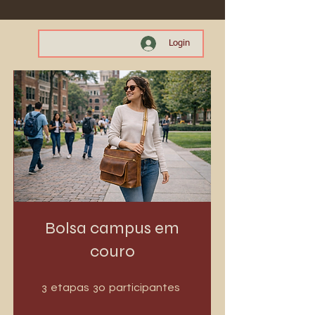
Login
Bolsa campus em
couro
3 etapas
30 participantes
3
30
etapas
participantes