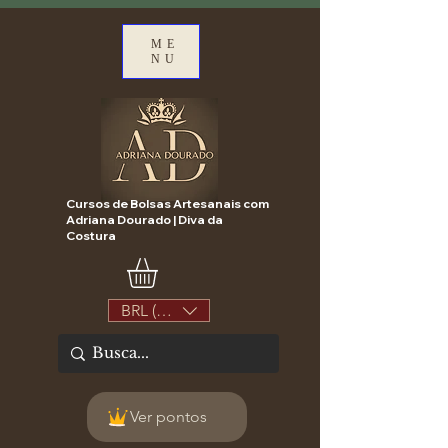
ME
NU
Cursos de Bolsas Artesanais com
Adriana Dourado | Diva da
Costura
BRL (R$)
Ver pontos