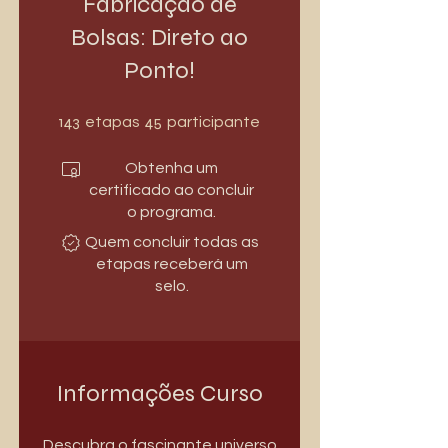
Fabricação de
Bolsas: Direto ao
Ponto!
143 etapas
45 participantes
143
45
etapas
participantes
Obtenha um
certificado ao concluir
o programa.
Quem concluir todas as
etapas receberá um
selo.
Informações Curso
Descubra o fascinante universo