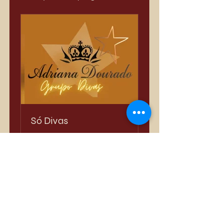
Só Divas
Privado
•
3.389 membros
Compartilhar