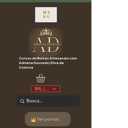
ME
NU
Cursos de Bolsas Artesanais com
Adriana Dourado | Diva da
Costura
BRL (R$)
Ver pontos