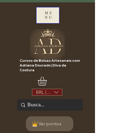
ME
NU
Cursos de Bolsas Artesanais com
Adriana Dourado | Diva da
Costura
BRL (R$)
Ver pontos