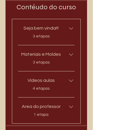
Contéudo do curso
Seja bem vinda!!!
.
3 etapas
Materiais e Moldes
.
3 etapas
Vídeos aulas
.
4 etapas
Area do professor
.
1 etapa