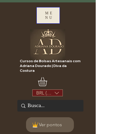
ME
NU
Cursos de Bolsas Artesanais com
Adriana Dourado | Diva da
Costura
BRL (R$)
Ver pontos