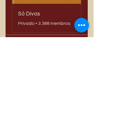
Só Divas
Privado
•
3.388 membros
Compartilhar
Quero Participar
Mais vendidos