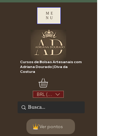
ME
NU
Cursos de Bolsas Artesanais com
Adriana Dourado | Diva da
Costura
BRL (R$)
Ver pontos