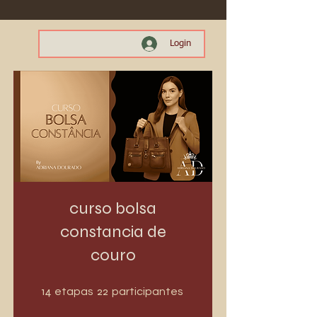
Login
curso bolsa
constancia de
couro
14 etapas
22 participantes
14
22
etapas
participantes