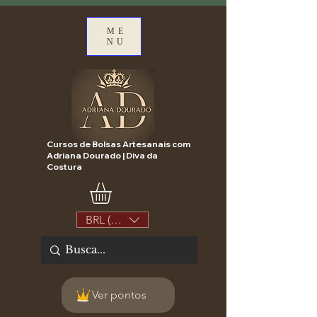
ME
NU
Cursos de Bolsas Artesanais com
Adriana Dourado | Diva da
Costura
BRL (R$)
Ver pontos