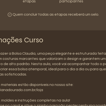
etapas
participantes
Quem concluir todas as etapas receberá um selo.
mações Curso
azer a Bolsa Claudia, uma peça elegante e estruturada feit
om costuras marcantes que valorizam o design e garantem um
 de alto padrão. Nesta aula, você vai acompanhar todo o p
criar essa bolsa atemporal, ideal para o dia a dia ou para qu
s sofisticadas.
 materiais estão disponíveis no nosso site:
ianadourado.com.br/loja
 moldes e instruções completas na aula!
-se no canal e ative o sininho para não perder nenhuma novid