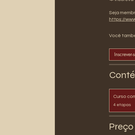
https://ww
Você també
Inscrever-
Conté
Curso co
.
4 etapas
Preço