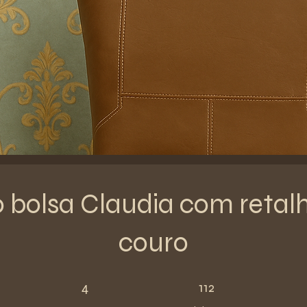
 bolsa Claudia com retal
couro
4 etapas
112 participantes
4
112