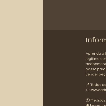
Infor
Aprenda a f
legítimo c
acabamento
passo para 
vender peça
📍 Todos os
👉 www.adr
📦 Medidas,
🔔 Inscreva