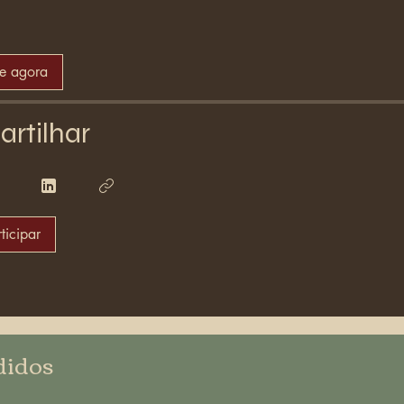
se agora
rtilhar
ticipar
didos