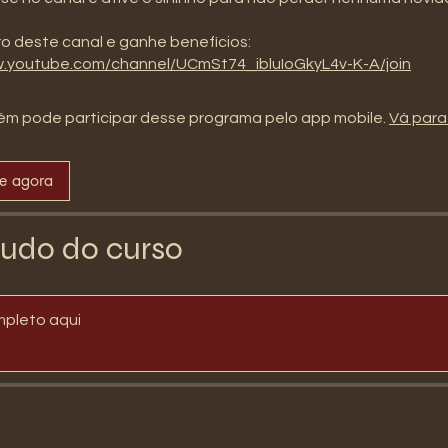
w.youtube.com/channel/UCmSt74_ibluIoGkyL4v-K-A/join
m pode participar desse programa pelo app mobile.
Vá para
se agora
udo do curso
mpleto aqui