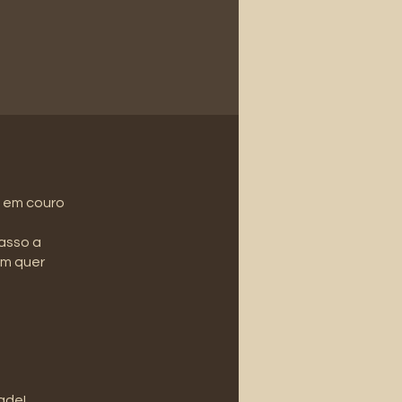
a em couro
asso a
em quer
ade!