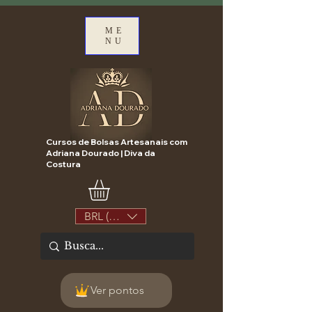
ME
NU
Cursos de Bolsas Artesanais com
Adriana Dourado | Diva da
Costura
BRL (R$)
Ver pontos