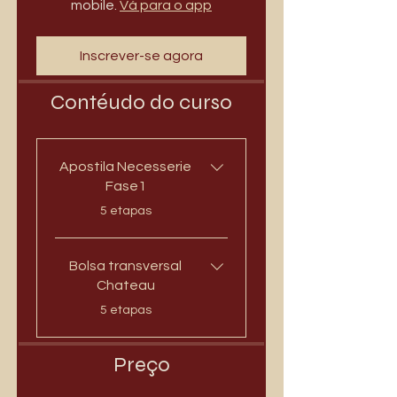
mobile.
Vá para o app
Inscrever-se agora
Contéudo do curso
Apostila Necesserie
Fase1
.
5 etapas
Bolsa transversal
Chateau
.
5 etapas
Preço