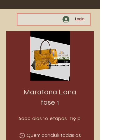
Login
Maratona Lona
fase 1
6000 dias
10 etapas
6000
10
119
dias
etapas
participantes
Quem concluir todas as