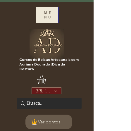
ME
NU
Cursos de Bolsas Artesanais com
Adriana Dourado | Diva da
Costura
BRL (R$)
Ver pontos