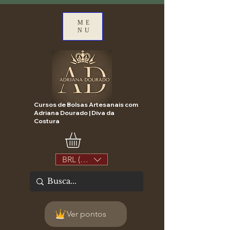
ME
NU
Cursos de Bolsas Artesanais com
Adriana Dourado | Diva da
Costura
BRL (R$)
Ver pontos