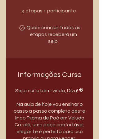
3 etapas
1 participante
3
1
etapas
participante
Quem concluir todas as
etapas receberá um
selo.
Informações Curso
Seja muito bem-vinda, Diva! 💖
Na aula de hoje vou ensinar o
passo a passo completo deste
lindo Pijama de Poá em Veludo
Cotelê, uma peça confortável,
elegante e perfeita para uso
próprio ou para vender.