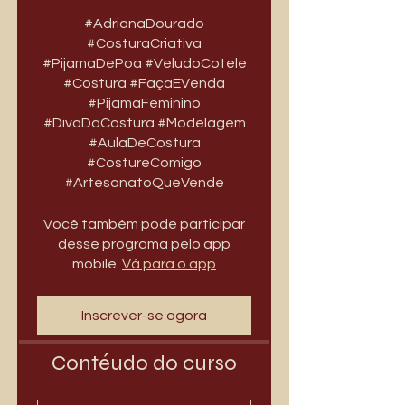
#AdrianaDourado
#CosturaCriativa
#PijamaDePoa #VeludoCotele
#Costura #FaçaEVenda
#PijamaFeminino
#DivaDaCostura #Modelagem
#AulaDeCostura
#CostureComigo
#ArtesanatoQueVende
Você também pode participar
desse programa pelo app
mobile.
Vá para o app
Inscrever-se agora
Contéudo do curso