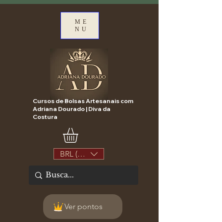
ME
NU
Cursos de Bolsas Artesanais com
Adriana Dourado | Diva da
Costura
BRL (R$)
Ver pontos