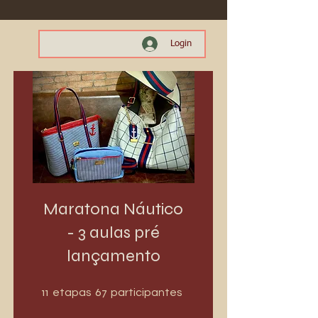
Login
Maratona Náutico
- 3 aulas pré
lançamento
11 etapas
67 participantes
11
67
etapas
participantes