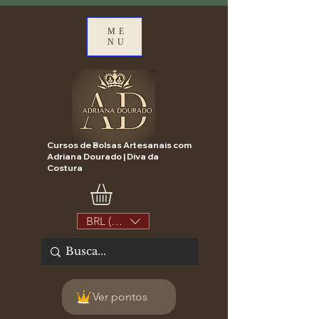
ME
NU
Cursos de Bolsas Artesanais com
Adriana Dourado | Diva da
Costura
BRL (R$)
Ver pontos