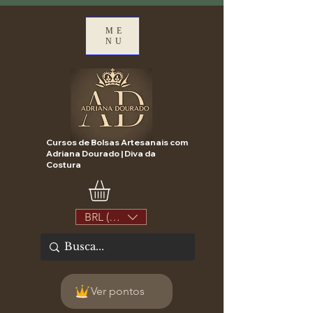
ME
NU
Cursos de Bolsas Artesanais com
Adriana Dourado | Diva da
Costura
BRL (R$)
Ver pontos