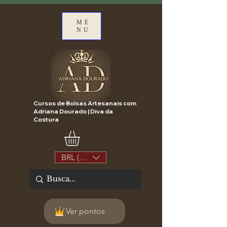
ME
NU
Cursos de Bolsas Artesanais com
Adriana Dourado | Diva da
Costura
BRL (R$)
Ver pontos