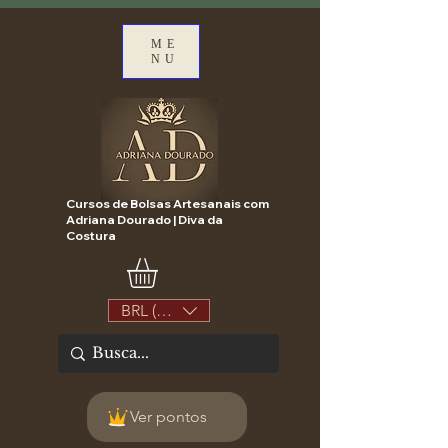
ME
NU
Cursos de Bolsas Artesanais com
Adriana Dourado | Diva da
Costura
BRL (R$)
Ver pontos