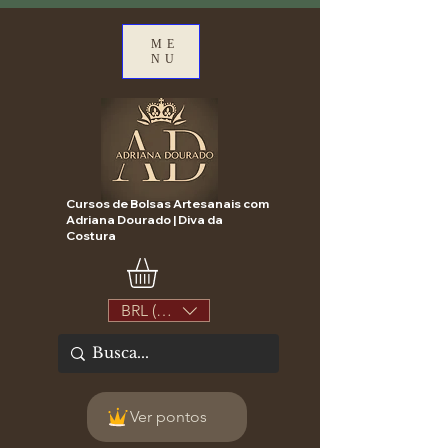
ME
NU
Cursos de Bolsas Artesanais com
Adriana Dourado | Diva da
Costura
BRL (R$)
Ver pontos