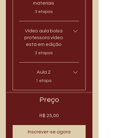
materiais
.
3 etapas
Vídeo aula bolsa
professora vídeo
está em edição
.
3 etapas
Aula 2
.
1 etapa
Preço
R$ 25,00
Inscrever-se agora