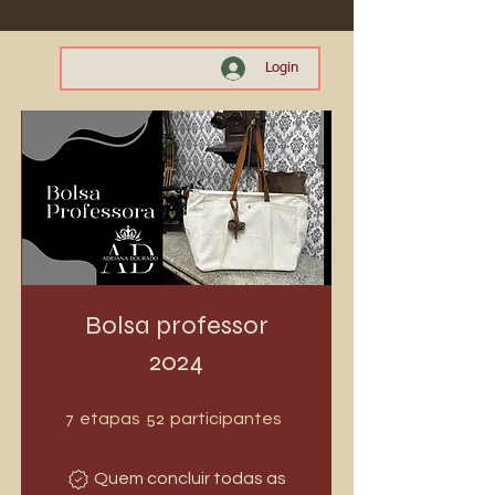
Login
Bolsa professor
2024
7 etapas
52 participantes
7
52
etapas
participantes
Quem concluir todas as