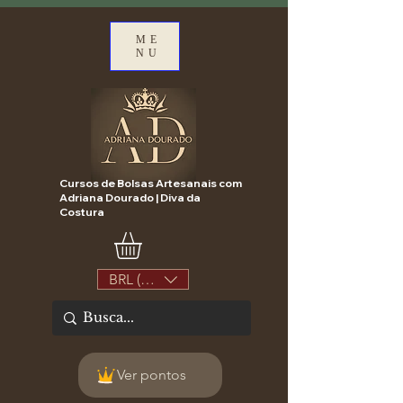
ME
NU
Cursos de Bolsas Artesanais com
Adriana Dourado | Diva da
Costura
BRL (R$)
Ver pontos