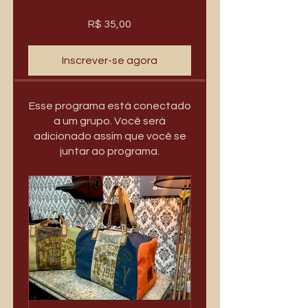
R$ 35,00
Inscrever-se agora
Esse programa está conectado
a um grupo. Você será
adicionado assim que você se
juntar ao programa.