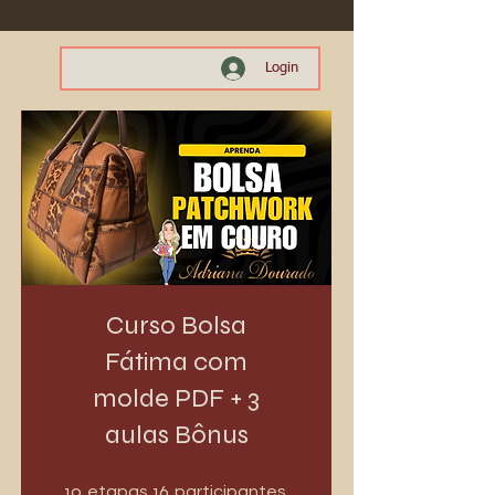
Login
Curso Bolsa
Fátima com
molde PDF + 3
aulas Bônus
10 etapas
16 participantes
10
16
etapas
participantes