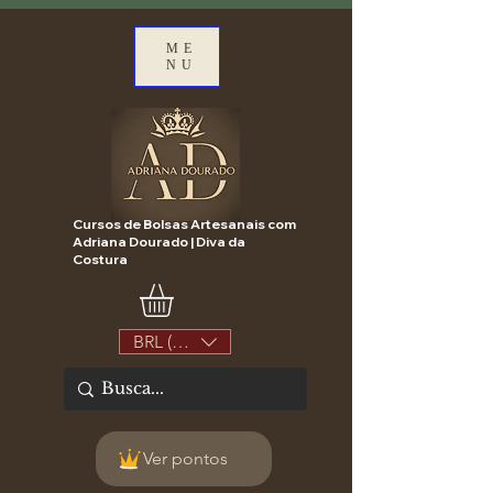
ME
NU
Cursos de Bolsas Artesanais com
Adriana Dourado | Diva da
Costura
BRL (R$)
Ver pontos