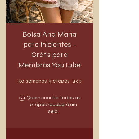
Bolsa Ana Maria
para iniciantes -
Grátis para
Membros YouTube
50 semanas
5 etapas
50
5
43
semanas
etapas
participantes
Quem concluir todas as
etapas receberá um
selo.