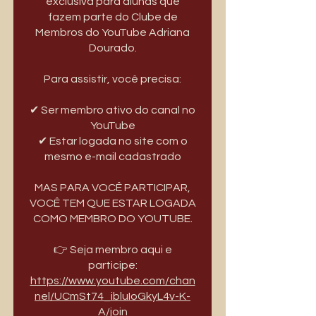
exclusiva para alunas que
fazem parte do Clube de
Membros do YouTube Adriana
Dourado.
Para assistir, você precisa:
✔ Ser membro ativo do canal no
YouTube
✔ Estar logada no site com o
mesmo e-mail cadastrado
MAS PARA VOCÊ PARTICIPAR,
VOCÊ TEM QUE ESTAR LOGADA
COMO MEMBRO DO YOUTUBE.
👉 Seja membro aqui e
https://www.youtube.com/chan
nel/UCmSt74_ibluIoGkyL4v-K-
A/join