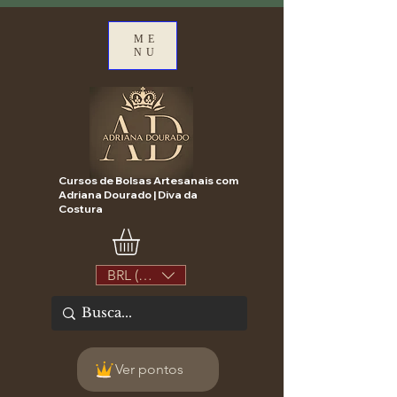
ME
NU
Cursos de Bolsas Artesanais com
Adriana Dourado | Diva da
Costura
BRL (R$)
Ver pontos