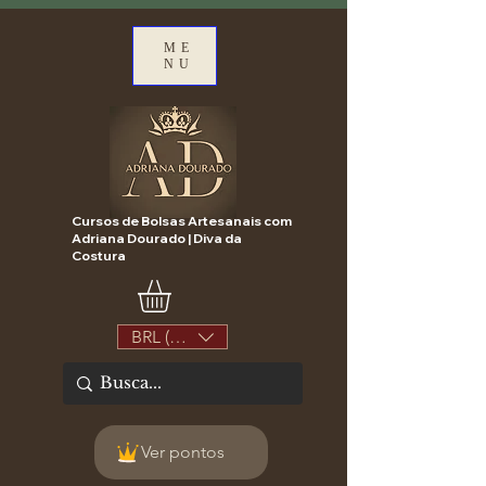
ME
NU
Cursos de Bolsas Artesanais com
Adriana Dourado | Diva da
Costura
BRL (R$)
Ver pontos