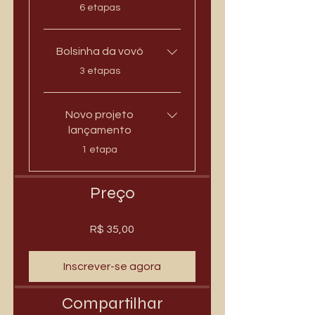
.
6 etapas
Bolsinha da vovó
.
3 etapas
Novo projeto
lançamento
.
1 etapa
Preço
R$ 35,00
Inscrever-se agora
Compartilhar