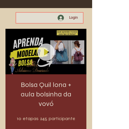
Login
Bolsa Quil lona +
aula bolsinha da
vovó
10 etapas
245 participantes
10
245
etapas
participantes