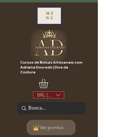
ME
NU
Cursos de Bolsas Artesanais com
Adriana Dourado | Diva da
Costura
BRL (R$)
Ver pontos