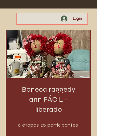
Login
Boneca raggedy
ann FÁCIL -
liberado
6 etapas
20 participantes
6
20
etapas
participantes