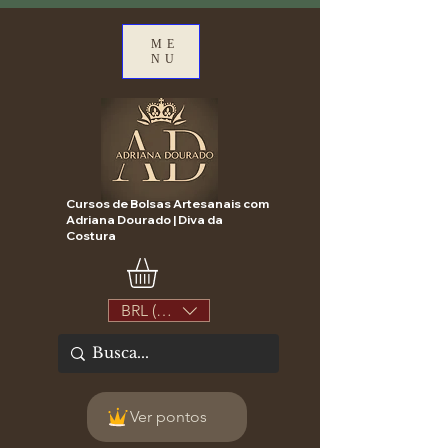
ME
NU
Cursos de Bolsas Artesanais com
Adriana Dourado | Diva da
Costura
BRL (R$)
Ver pontos