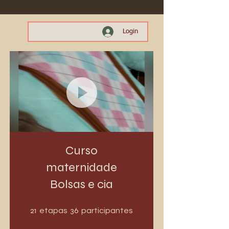
Login
Curso
maternidade
Bolsas e cia
21 etapas
36 participantes
21
36
etapas
participantes