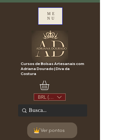
ME
NU
Cursos de Bolsas Artesanais com
Adriana Dourado | Diva da
Costura
BRL (R$)
Ver pontos