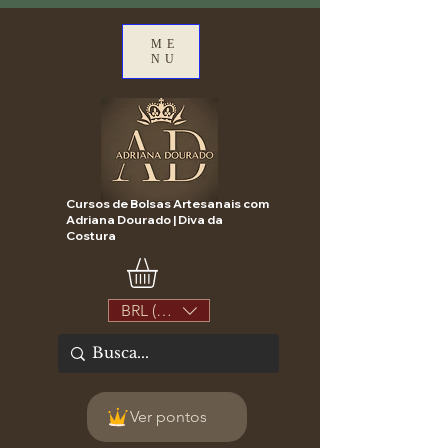
ME
NU
Cursos de Bolsas Artesanais com
Adriana Dourado | Diva da
Costura
BRL (R$)
Ver pontos