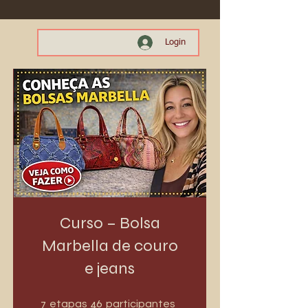
Login
Curso – Bolsa
Marbella de couro
e jeans
7 etapas
46 participantes
7
46
etapas
participantes