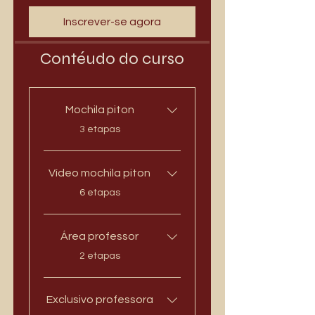
Inscrever-se agora
Contéudo do curso
Mochila piton
.
3 etapas
Vídeo mochila piton
.
6 etapas
Área professor
.
2 etapas
Exclusivo professora