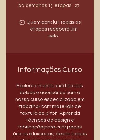
60 semanas
13 etapas
60
13
27
semanas
etapas
participantes
Quem concluir todas as
etapas receberá um
selo.
Informações Curso
Explore o mundo exótico das
bolsas e acessórios com o
nosso curso especializado em
trabalhar com materiais de
textura de piton. Aprenda
técnicas de design e
fabricação para criar peças
únicas e luxuosas, desde bolsas